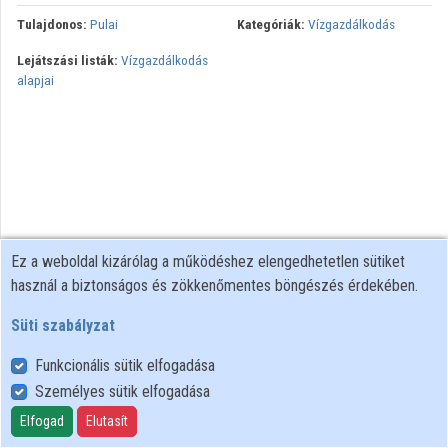
Tulajdonos:
Pulai
Kategóriák:
Vízgazdálkodás
Lejátszási listák:
Vízgazdálkodás
alapjai
Ez a weboldal kizárólag a működéshez elengedhetetlen sütiket
használ a biztonságos és zökkenőmentes böngészés érdekében.
Süti szabályzat
Funkcionális sütik elfogadása
Személyes sütik elfogadása
Felhasználói szabályzat
Adatkezelési tájékoztató
Elfogad
Elutasít
Süti szabályzat