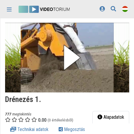
Fejléc kihagyása
Menü kihagyása
Tartalom kihagyása
Kezdőlap
Bejelentkezés
Felfedezés
Kategóriák
Lejátszási listák
Intézmények
Drénezés 1.
Közreműködők
777
megtekintés
Megjelenés:
világos
Alapadatok
0.00
(0 értékelésből)
Technikai adatok
Megosztás