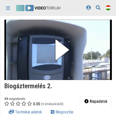
Fejléc kihagyása
Menü kihagyása
Tartalom kihagyása
Kezdőlap
Bejelentkezés
Felfedezés
Kategóriák
Lejátszási listák
Intézmények
Biogáztermelés 2.
Közreműködők
59
megtekintés
Megjelenés:
világos
Alapadatok
0.00
(0 értékelésből)
Technikai adatok
Megosztás