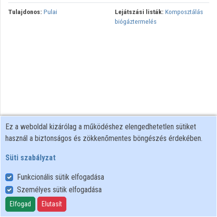
Tulajdonos:
Pulai
Lejátszási listák:
Komposztálás
biógáztermelés
Ez a weboldal kizárólag a működéshez elengedhetetlen sütiket
használ a biztonságos és zökkenőmentes böngészés érdekében.
Süti szabályzat
Funkcionális sütik elfogadása
Személyes sütik elfogadása
Felhasználói szabályzat
Adatkezelési tájékoztató
Elfogad
Elutasít
Süti szabályzat