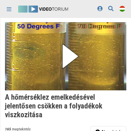
Fejléc kihagyása
Menü kihagyása
Tartalom kihagyása
Kezdőlap
Bejelentkezés
Felfedezés
Kategóriák
Lejátszási listák
Intézmények
A hőmérséklez emelkedésével
Közreműködők
jelentősen csökken a folyadékok
viszkozitása
Megjelenés:
világos
165
megtekintés