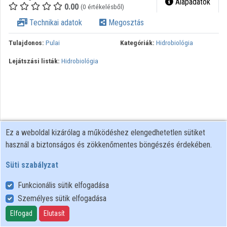
Alapadatok
0.00
(0 értékelésből)
Technikai adatok
Megosztás
Tulajdonos:
Pulai
Kategóriák:
Hidrobiológia
Lejátszási listák:
Hidrobiológia
Ez a weboldal kizárólag a működéshez elengedhetetlen sütiket
használ a biztonságos és zökkenőmentes böngészés érdekében.
Süti szabályzat
Funkcionális sütik elfogadása
Személyes sütik elfogadása
Felhasználói szabályzat
Adatkezelési tájékoztató
Elfogad
Elutasít
Süti szabályzat