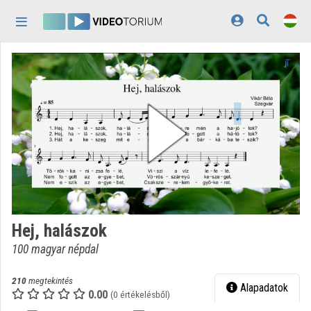
Fejléc kihagyása
Menü kihagyása
Tartalom kihagyása
Kezdőlap
Bejelentkezés
Felfedezés
Kategóriák
Lejátszási listák
Intézmények
Hej, halászok
Közreműködők
100 magyar népdal
Megjelenés:
világos
210
megtekintés
Alapadatok
0.00
(0 értékelésből)