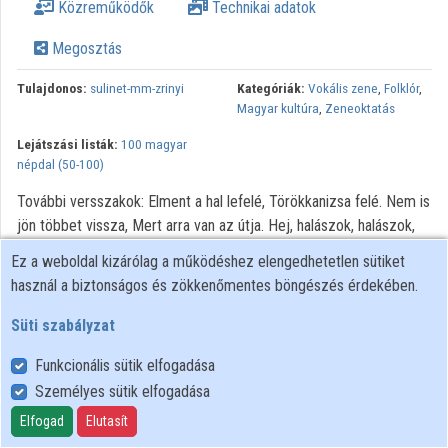
Közreműködők
Technikai adatok
Megosztás
Tulajdonos:
sulinet-mm-zrinyi
Kategóriák:
Vokális zene
,
Folklór
,
Magyar kultúra
,
Zeneoktatás
Lejátszási listák:
100 magyar
népdal (50-100)
További versszakok: Elment a hal lefelé, Törökkanizsa felé. Nem is
jön többet vissza, Mert arra van az útja. Hej, halászok, halászok,
De szennyes a ruhátok! Talán nincsen babátok, Aki mosna reátok?
Ez a weboldal kizárólag a működéshez elengedhetetlen sütiket
Halászlegény, hallod-e? Mért meg nem házasodsz te? Mért nem
használ a biztonságos és zökkenőmentes böngészés érdekében.
veszel el egy lányt, Akár engem, akár mást?
Süti szabályzat
Funkcionális sütik elfogadása
Személyes sütik elfogadása
Felhasználói szabályzat
Adatkezelési tájékoztató
Elfogad
Elutasít
Süti szabályzat