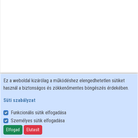
Ez a weboldal kizárólag a működéshez elengedhetetlen sütiket
használ a biztonságos és zökkenőmentes böngészés érdekében.
Süti szabályzat
Funkcionális sütik elfogadása
Személyes sütik elfogadása
Felhasználói szabályzat
Adatkezelési tájékoztató
Elfogad
Elutasít
Süti szabályzat