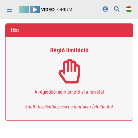
Fejléc kihagyása
Menü kihagyása
Tartalom kihagyása
Kezdőlap
Hiba
Bejelentkezés
Régió limitáció
Felfedezés
Kategóriák
Lejátszási listák
A régiódból nem érhető el a felvétel
Intézmények
Közreműködők
EduID bejelentkezéssel a limitáció feloldható!
Megjelenés:
világos