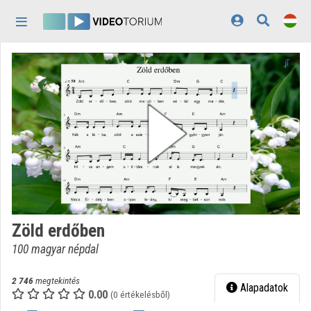
Fejléc kihagyása
Menü kihagyása
Tartalom kihagyása
Kezdőlap
Bejelentkezés
Felfedezés
Kategóriák
Lejátszási listák
Intézmények
Zöld erdőben
Közreműködők
100 magyar népdal
Megjelenés:
világos
2 746
megtekintés
Alapadatok
0.00
(0 értékelésből)