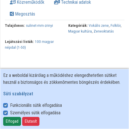
Közreműködők
Technikai adatok
Megosztás
Tulajdonos:
sulinet-mm-zrinyi
Kategóriák:
Vokális zene
,
Folklór
,
Magyar kultúra
,
Zeneoktatás
Lejátszási listák:
100 magyar
népdal (1-50)
Ez a weboldal kizárólag a működéshez elengedhetetlen sütiket
használ a biztonságos és zökkenőmentes böngészés érdekében.
Süti szabályzat
Funkcionális sütik elfogadása
Személyes sütik elfogadása
Felhasználói szabályzat
Adatkezelési tájékoztató
Elfogad
Elutasít
Süti szabályzat