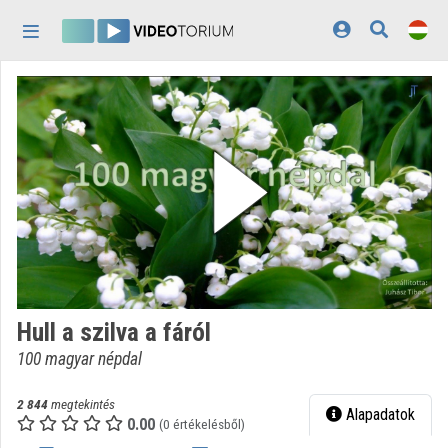
Fejléc kihagyása
Menü kihagyása
Tartalom kihagyása
Kezdőlap
Bejelentkezés
Felfedezés
Kategóriák
Lejátszási listák
Intézmények
Hull a szilva a fáról
Közreműködők
100 magyar népdal
Megjelenés:
világos
2 844
megtekintés
Alapadatok
0.00
(0 értékelésből)