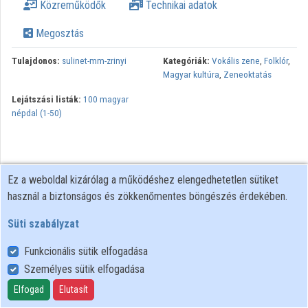
Közreműködők
Technikai adatok
Megosztás
Tulajdonos:
sulinet-mm-zrinyi
Kategóriák:
Vokális zene
,
Folklór
,
Magyar kultúra
,
Zeneoktatás
Lejátszási listák:
100 magyar
népdal (1-50)
Ez a weboldal kizárólag a működéshez elengedhetetlen sütiket
használ a biztonságos és zökkenőmentes böngészés érdekében.
Süti szabályzat
Funkcionális sütik elfogadása
Személyes sütik elfogadása
Felhasználói szabályzat
Adatkezelési tájékoztató
Elfogad
Elutasít
Süti szabályzat