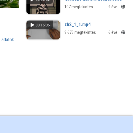
107 megtekintés
9 éve
zh2_1_1.mp4
00:16:35
8 673 megtekintés
6 éve
 adatok