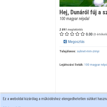
Hej, Dunáról fúj a s
100 magyar népdal
2 891
megtekintés
0.00
(0 értékel
Megosztás
Tulajdonos:
sulinet-mm-zrinyi
Lejátszási listák:
100 magyar népda
Ez a weboldal kizárólag a működéshez elengedhetetlen sütiket hasz