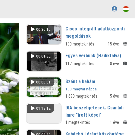
Cisco integrált adatközponti
00:30:10
megoldások
139 megtekintés
15 éve
Egyes verbunk (Hadikfalva)
00:01:33
117 megtekintés
8 éve
Szánt a babám
00:00:31
100 magyar népdal
1 690 megtekintés
5 éve
DIA beszélgetések: Csanádi
01:18:12
Imre "írott képei"
Bazsányi Sándor, Markó Béla és
1 megtekintés
1 éve
Radnóti Sándor beszélget Csanádi
Kabdebó Lóránt köszöntése
00:06:52
Imre költészetéről