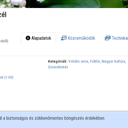
zél
Alapadatok
Közreműködők
Technikai
ésből)
Kategóriák:
Vokális zene
,
Folklór
,
Magyar kultúra
,
Zeneoktatás
l (1-50)
nál a biztonságos és zökkenőmentes böngészés érdekében.