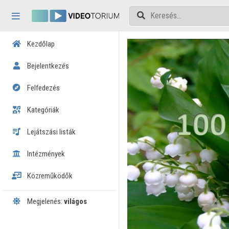
Fejléc kihagyása
Menü kihagyása
Tartalom kihagyása
Kezdőlap
Bejelentkezés
Felfedezés
Kategóriák
Lejátszási listák
Intézmények
Közreműködők
Megjelenés:
világos