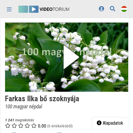
Fejléc kihagyása
Menü kihagyása
Tartalom kihagyása
Kezdőlap
Bejelentkezés
Felfedezés
Kategóriák
Lejátszási listák
Intézmények
Farkas Ilka bő szoknyája
Közreműködők
100 magyar népdal
Megjelenés:
világos
1 241
megtekintés
Alapadatok
0.00
(0 értékelésből)