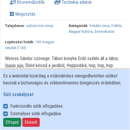
Közreműködők
Technikai adatok
Megosztás
Tulajdonos:
sulinet-mm-zrinyi
Kategóriák:
Vokális zene
,
Folklór
,
Magyar kultúra
,
Zeneoktatás
Lejátszási listák:
100 magyar
népdal (1-50)
Weöres Sándor szövege: Tábori konyha Erdő szélén áll a tábor,
Ijujuju juju, Ebéd készül a javából, Hoppodáré, hop, hop, hop.
Kifutott a krumplileves, Ijujuju juju, Hej, te szakács, lesz nenevess,
Ez a weboldal kizárólag a működéshez elengedhetetlen sütiket
Hoppodáré, hop, hop, hop. Tele lábos,tele fazék, Ijujuju juju, Meg
használ a biztonságos és zökkenőmentes böngészés érdekében.
is verünk, ha odaég, Hoppodáré, hop, hop, hop. Megmosdatunk
szilvalében, Ijujuju juju, Megszárítunk falevélen, Hoppodáré, hop,
Süti szabályzat
hop, hop. Koszorút is adunk végül, Ijujuju juju, Ha máskor jobb
Funkcionális sütik elfogadása
ebéd készül, Hoppodáré, hop, hop, hop.
Személyes sütik elfogadása
Elfogad
Elutasít
Felhasználói szabályzat
Adatkezelési tájékoztató