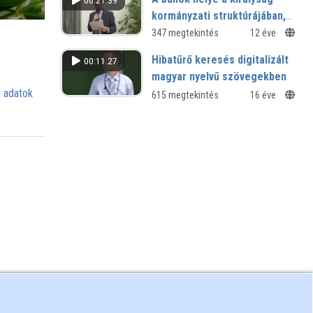
00:21:39
kormányzati struktúrájában,
1435–1526
347 megtekintés
12 éve
Hibatűrő keresés digitalizált
00:11:27
magyar nyelvű szövegekben
 adatok
615 megtekintés
16 éve