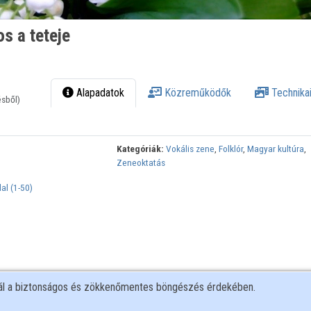
s a teteje
Alapadatok
Közreműködők
Technikai
ésből)
Kategóriák:
Vokális zene
,
Folklór
,
Magyar kultúra
,
Zeneoktatás
l (1-50)
nál a biztonságos és zökkenőmentes böngészés érdekében.