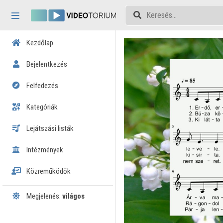
Fejléc kihagyása
Menü kihagyása
Tartalom kihagyása
Kezdőlap
Bejelentkezés
Felfedezés
Kategóriák
Lejátszási listák
Intézmények
Közreműködők
Megjelenés:
világos