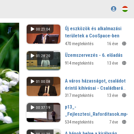
Új eszközök és alkalmazási
00:21:04
területek a CooSpace-ben
470 megtekintés
16 éve
Üzemszervezés - 6. előadás
01:28:20
914 megtekintés
13 éve
A város házasságot, családot
01:00:08
érintő kihívásai - Családbarát
város - városbarát család
317 megtekintés
13 éve
p13_-
00:37:19
_Fejlesztesi_Raforditasok.mp4
534 megtekintés
7 éve
A bánok helye a királyság