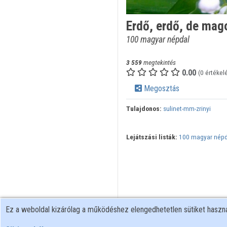
Erdő, erdő, de mago
100 magyar népdal
3 559
megtekintés
0.00
(0 értékel
Megosztás
Tulajdonos:
sulinet-mm-zrinyi
Lejátszási listák:
100 magyar népda
Ez a weboldal kizárólag a működéshez elengedhetetlen sütiket hasz