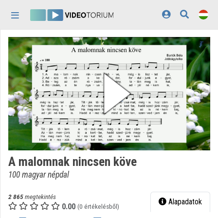
Fejléc kihagyása
Menü kihagyása
Tartalom kihagyása
Kezdőlap
Bejelentkezés
Felfedezés
Kategóriák
Lejátszási listák
Intézmények
A malomnak nincsen köve
Közreműködők
100 magyar népdal
Megjelenés:
világos
2 865
megtekintés
Alapadatok
0.00
(0 értékelésből)