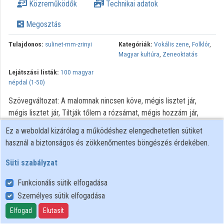
Közreműködők
Technikai adatok
Megosztás
Tulajdonos:
sulinet-mm-zrinyi
Kategóriák:
Vokális zene
,
Folklór
,
Magyar kultúra
,
Zeneoktatás
Lejátszási listák:
100 magyar
népdal (1-50)
Szövegváltozat: A malomnak nincsen köve, mégis lisztet jár,
mégis lisztet jár, Tiltják tőlem a rózsámat, mégis hozzám jár,
Tiltják tőlem a rózsámat, mégis hozzám jár. Volt énnékem szép
Ez a weboldal kizárólag a működéshez elengedhetetlen sütiket
szeretőm, de az olyan volt, de az olyan volt, Ha egy nap nem
használ a biztonságos és zökkenőmentes böngészés érdekében.
láttuk egymást, két nap beteg volt, Ha egy nap nem láttuk
egymást, két nap beteg volt. Harmadik nap megkérdeztem, téged
Süti szabályzat
mi lelt vót, téged mi lelt vót, A szívemet a szerelem körülfogta
Funkcionális sütik elfogadása
vót, A szívemet a szerelem körülfogta vót. Addsza rózsám a
Személyes sütik elfogadása
kezedet, forduljunk egyet, forduljunk egyet, Aztán menjünk ki a
kertbe, hogy szedjünk meggyet, Aztán menjünk ki a kertbe, hogy
Elfogad
Elutasít
szedjünk meggyet. Leszedte a csalfa leány minden ágáról, ága-