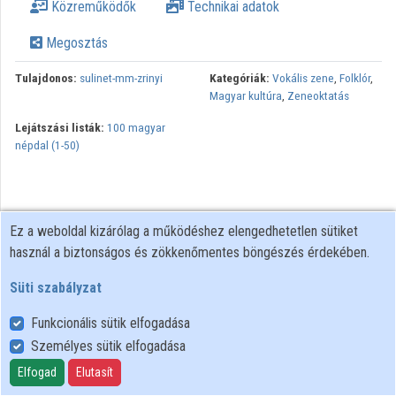
Közreműködők
Technikai adatok
Megosztás
Tulajdonos:
sulinet-mm-zrinyi
Kategóriák:
Vokális zene
,
Folklór
,
Magyar kultúra
,
Zeneoktatás
Lejátszási listák:
100 magyar
népdal (1-50)
Ez a weboldal kizárólag a működéshez elengedhetetlen sütiket
használ a biztonságos és zökkenőmentes böngészés érdekében.
Süti szabályzat
Funkcionális sütik elfogadása
Személyes sütik elfogadása
Felhasználói szabályzat
Adatkezelési tájékoztató
Elfogad
Elutasít
Süti szabályzat