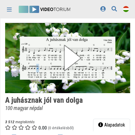
Fejléc kihagyása
Menü kihagyása
Tartalom kihagyása
Kezdőlap
Bejelentkezés
Felfedezés
Kategóriák
Lejátszási listák
Intézmények
A juhásznak jól van dolga
Közreműködők
100 magyar népdal
Megjelenés:
világos
3 512
megtekintés
Alapadatok
0.00
(0 értékelésből)