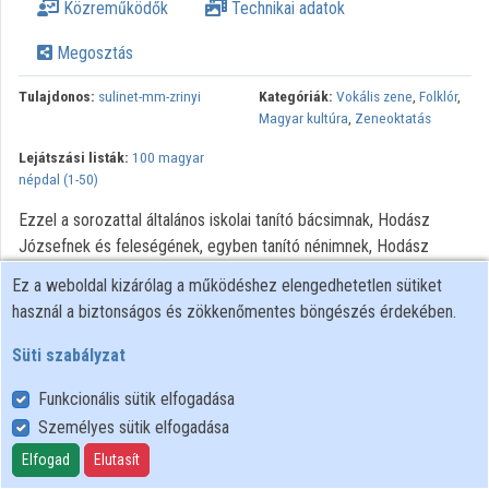
Közreműködők
Technikai adatok
Megosztás
Tulajdonos:
sulinet-mm-zrinyi
Kategóriák:
Vokális zene
,
Folklór
,
Magyar kultúra
,
Zeneoktatás
Lejátszási listák:
100 magyar
népdal (1-50)
Ezzel a sorozattal általános iskolai tanító bácsimnak, Hodász
Józsefnek és feleségének, egyben tanító nénimnek, Hodász
Józsefnének szeretnék emléket állítani. Javaslom a nézőknek, ha
Ez a weboldal kizárólag a működéshez elengedhetetlen sütiket
eléneklik a sorozatban szereplő népdalokat, emlékezzenek jó
használ a biztonságos és zökkenőmentes böngészés érdekében.
szívvel saját általános iskolai tanítóikra. A dalokat a MuseScore
programmal kottáztam le, és vettem fel videóra. Ajánlom
Süti szabályzat
mindenkinek a figyelmébe ezt a nagyszerű alkalmazást. A
Funkcionális sütik elfogadása
népdalokat általában szabad, a szöveghez alkalmazkodó ritmussal
Személyes sütik elfogadása
kell énekelni. Ezt az előadásmódot persze egy számítógépes
programmal nem lehet teljes mértékben követni. Talán néha a
Elfogad
Elutasít
tempó is kicsit gyorsabb a kelleténél. A hangmagasságot