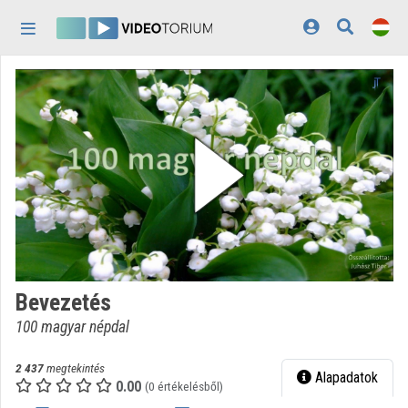
Fejléc kihagyása
Menü kihagyása
Tartalom kihagyása
Kezdőlap
Bejelentkezés
Felfedezés
Kategóriák
Lejátszási listák
Intézmények
Bevezetés
Közreműködők
100 magyar népdal
Megjelenés:
világos
2 437
megtekintés
Alapadatok
0.00
(0 értékelésből)