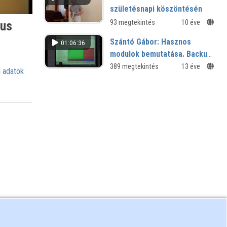
születésnapi köszöntésén
ius
93 megtekintés
10 éve
Szántó Gábor: Hasznos
01:06:36
modulok bemutatása. Backup
and Migrate, Facebook,
389 megtekintés
13 éve
 adatok
Pathauto, Twitter, Webform,
Wysiwyg