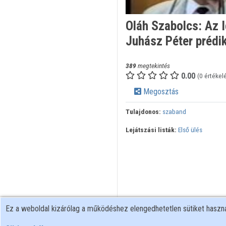
Oláh Szabolcs: Az 
Juhász Péter prédi
389
megtekintés
0.00
(0 értékel
Megosztás
Tulajdonos:
szaband
Lejátszási listák:
Első ülés
Ez a weboldal kizárólag a működéshez elengedhetetlen sütiket hasz