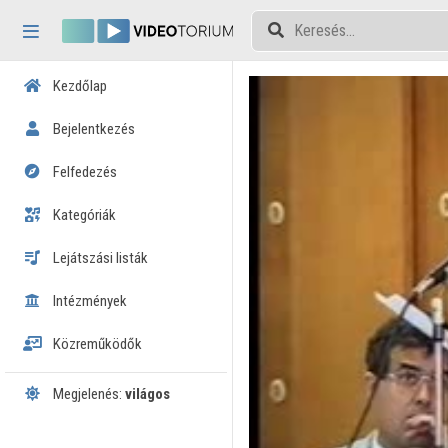
Fejléc kihagyása
Menü kihagyása
Tartalom kihagyása
Kezdőlap
Bejelentkezés
Felfedezés
Kategóriák
Lejátszási listák
Intézmények
Közreműködők
Megjelenés:
világos