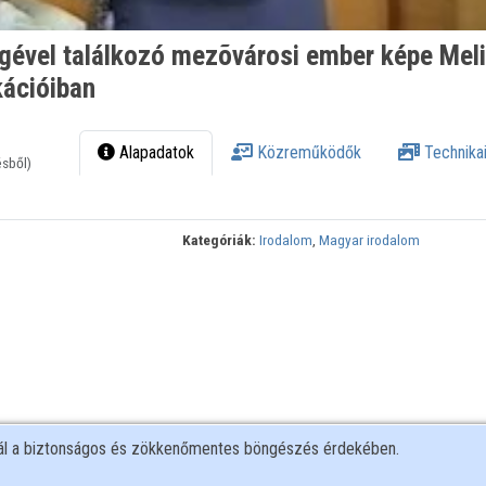
Igével találkozó mezõvárosi ember képe Mel
kációiban
Alapadatok
Közreműködők
Technikai
ésből)
Kategóriák:
Irodalom
,
Magyar irodalom
nál a biztonságos és zökkenőmentes böngészés érdekében.