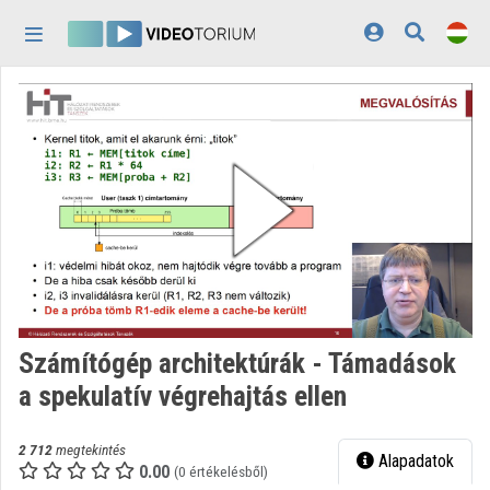
Fejléc kihagyása
Menü kihagyása
Tartalom kihagyása
Kezdőlap
Bejelentkezés
Felfedezés
Kategóriák
Lejátszási listák
Intézmények
Számítógép architektúrák - Támadások
Közreműködők
a spekulatív végrehajtás ellen
Megjelenés:
világos
2 712
megtekintés
Alapadatok
0.00
(0 értékelésből)