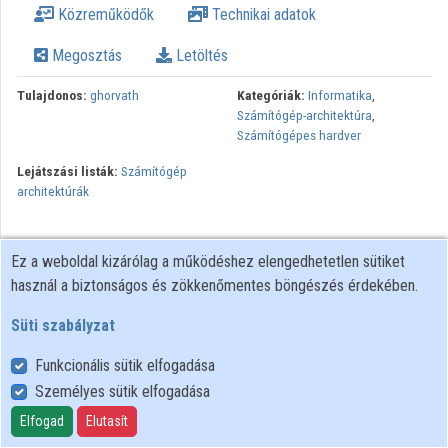
Közreműködők
Technikai adatok
Megosztás
Letöltés
Tulajdonos:
ghorvath
Kategóriák:
Informatika
,
Számítógép-architektúra
,
Számítógépes hardver
Lejátszási listák:
Számítógép
architektúrák
Ez a weboldal kizárólag a működéshez elengedhetetlen sütiket
használ a biztonságos és zökkenőmentes böngészés érdekében.
Süti szabályzat
Funkcionális sütik elfogadása
Személyes sütik elfogadása
Felhasználói szabályzat
Adatkezelési tájékoztató
Elfogad
Elutasít
Süti szabályzat