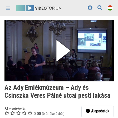
Fejléc kihagyása
Menü kihagyása
Tartalom kihagyása
Kezdőlap
Bejelentkezés
Felfedezés
Kategóriák
Lejátszási listák
Intézmények
Az Ady Emlékmúzeum – Ady és
Közreműködők
Csinszka Veres Pálné utcai pesti lakása
Megjelenés:
világos
72
megtekintés
Alapadatok
0.00
(0 értékelésből)