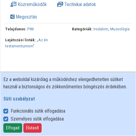
Közreműködők
Technikai adatok
Megosztás
Tulajdonos:
PIM
Kategóriák:
Irodalom
,
Muzeológia
Lejátszási listák:
„Az én
testamentumom”
Ez a weboldal kizárólag a működéshez elengedhetetlen sütiket
használ a biztonságos és zökkenőmentes böngészés érdekében.
Süti szabályzat
Funkcionális sütik elfogadása
Személyes sütik elfogadása
Felhasználói szabályzat
Adatkezelési tájékoztató
Elfogad
Elutasít
Süti szabályzat