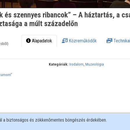
 és szennyes ribancok” – A háztartás, a cs
sztasága a múlt századelőn
Alapadatok
Közreműködők
Technikai
ésből)
Kategóriák:
Irodalom
,
Muzeológia
ntumom”
nál a biztonságos és zökkenőmentes böngészés érdekében.