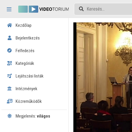
Fejléc kihagyása
Menü kihagyása
Tartalom kihagyása
Kezdőlap
Bejelentkezés
Felfedezés
Kategóriák
Lejátszási listák
Intézmények
Közreműködők
Megjelenés:
világos