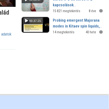
kapcsolások
egyenfeszültségre
alád
15 821 megtekintés
8 éve
kapcsolása 3
Probing emergent Majorana
00:37:25
modes in Kitaev spin liquids,
Natalia Perkins (University of
14 megtekintés
40 hete
 adatok
Minnesota, USA)