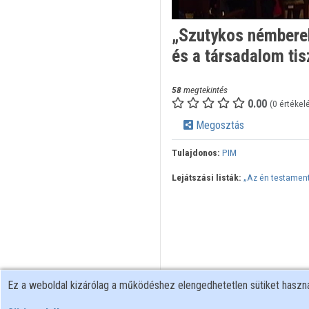
„Szutykos némberek
és a társadalom ti
58
megtekintés
0.00
(0 értékel
Megosztás
Tulajdonos:
PIM
Lejátszási listák:
„Az én testame
Ez a weboldal kizárólag a működéshez elengedhetetlen sütiket hasz