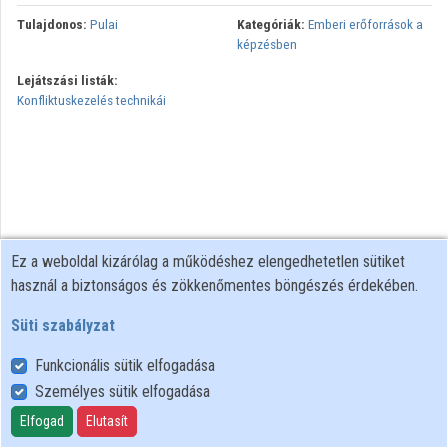
Tulajdonos:
Pulai
Kategóriák:
Emberi erőforrások a
képzésben
Lejátszási listák:
Konfliktuskezelés technikái
Ez a weboldal kizárólag a működéshez elengedhetetlen sütiket
használ a biztonságos és zökkenőmentes böngészés érdekében.
Süti szabályzat
Funkcionális sütik elfogadása
Személyes sütik elfogadása
Felhasználói szabályzat
Adatkezelési tájékoztató
Elfogad
Elutasít
Süti szabályzat