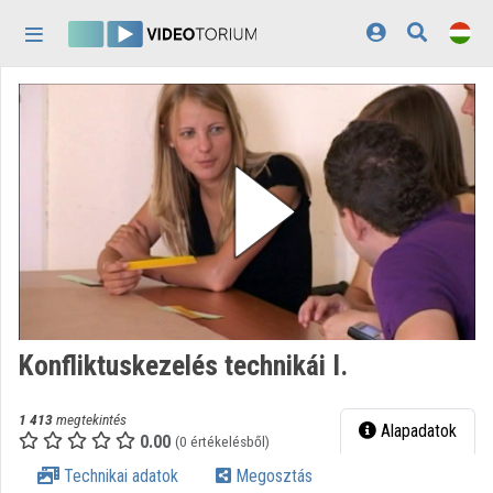
Fejléc kihagyása
Menü kihagyása
Tartalom kihagyása
Kezdőlap
Bejelentkezés
Felfedezés
Kategóriák
Lejátszási listák
Intézmények
Konfliktuskezelés technikái I.
Közreműködők
1 413
megtekintés
Megjelenés:
világos
Alapadatok
0.00
(0 értékelésből)
Technikai adatok
Megosztás