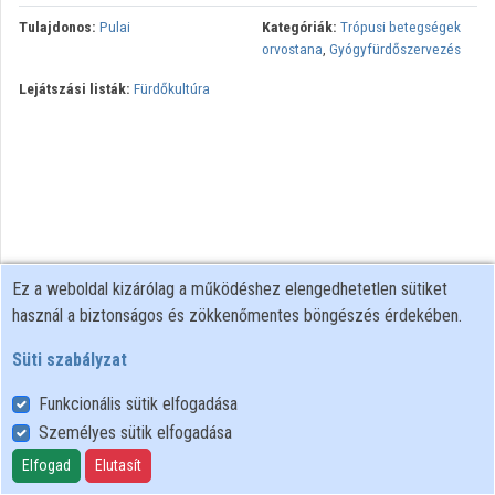
Tulajdonos:
Pulai
Kategóriák:
Trópusi betegségek
orvostana
,
Gyógyfürdőszervezés
Lejátszási listák:
Fürdőkultúra
Ez a weboldal kizárólag a működéshez elengedhetetlen sütiket
használ a biztonságos és zökkenőmentes böngészés érdekében.
Süti szabályzat
Funkcionális sütik elfogadása
Személyes sütik elfogadása
Felhasználói szabályzat
Adatkezelési tájékoztató
Elfogad
Elutasít
Süti szabályzat