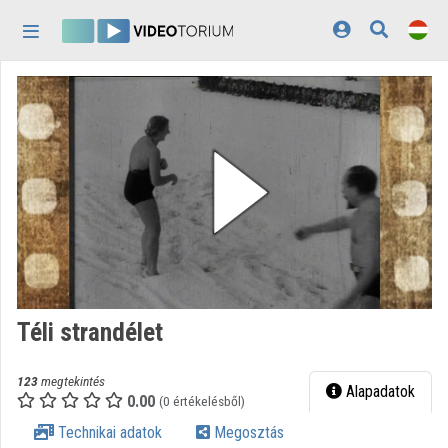
Fejléc kihagyása
Menü kihagyása
Tartalom kihagyása
Kezdőlap
Bejelentkezés
Felfedezés
Kategóriák
Lejátszási listák
Intézmények
Téli strandélet
Közreműködők
123
megtekintés
Megjelenés:
világos
Alapadatok
0.00
(0 értékelésből)
Technikai adatok
Megosztás