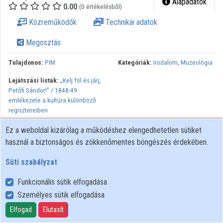
Alapadatok
0.00
(0 értékelésből)
Közreműködők
Technikai adatok
Megosztás
Tulajdonos:
PIM
Kategóriák:
Irodalom
,
Muzeológia
Lejátszási listák:
„Kelj föl és járj,
Petőfi Sándor!” / 1848-49
emlékezete a kultúra különböző
regisztereiben
Ez a weboldal kizárólag a működéshez elengedhetetlen sütiket
használ a biztonságos és zökkenőmentes böngészés érdekében.
Süti szabályzat
Funkcionális sütik elfogadása
Személyes sütik elfogadása
Felhasználói szabályzat
Adatkezelési tájékoztató
Elfogad
Elutasít
Süti szabályzat