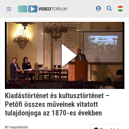
Fejléc kihagyása
Menü kihagyása
Tartalom kihagyása
Kezdőlap
Bejelentkezés
Felfedezés
Kategóriák
Lejátszási listák
Intézmények
Kiadástörténet és kultusztörténet –
Közreműködők
Petőfi összes műveinek vitatott
tulajdonjoga az 1870-es években
Megjelenés:
világos
91
megtekintés