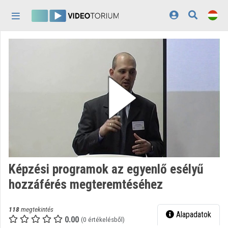
Fejléc kihagyása
Menü kihagyása
Tartalom kihagyása
Kezdőlap
Bejelentkezés
Felfedezés
Kategóriák
Lejátszási listák
Intézmények
Képzési programok az egyenlő esélyű
Közreműködők
hozzáférés megteremtéséhez
Megjelenés:
világos
118
megtekintés
Alapadatok
0.00
(0 értékelésből)