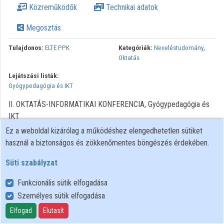
Közreműködők
Technikai adatok
Megosztás
Tulajdonos:
ELTE PPK
Kategóriák:
Neveléstudomány
,
Oktatás
Lejátszási listák:
Gyógypedagógia és IKT
II. OKTATÁS-INFORMATIKAI KONFERENCIA, Gyógypedagógia és
IKT
Ez a weboldal kizárólag a működéshez elengedhetetlen sütiket
használ a biztonságos és zökkenőmentes böngészés érdekében.
Süti szabályzat
Funkcionális sütik elfogadása
Személyes sütik elfogadása
Felhasználói szabályzat
Adatkezelési tájékoztató
Elfogad
Elutasít
Süti szabályzat