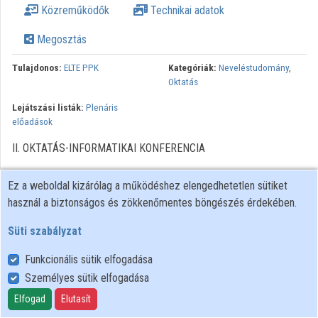
Közreműködők
Technikai adatok
Megosztás
Tulajdonos:
ELTE PPK
Kategóriák:
Neveléstudomány
,
Oktatás
Lejátszási listák:
Plenáris
előadások
II. OKTATÁS-INFORMATIKAI KONFERENCIA
Ez a weboldal kizárólag a működéshez elengedhetetlen sütiket
használ a biztonságos és zökkenőmentes böngészés érdekében.
Süti szabályzat
Funkcionális sütik elfogadása
Személyes sütik elfogadása
Felhasználói szabályzat
Adatkezelési tájékoztató
Elfogad
Elutasít
Süti szabályzat