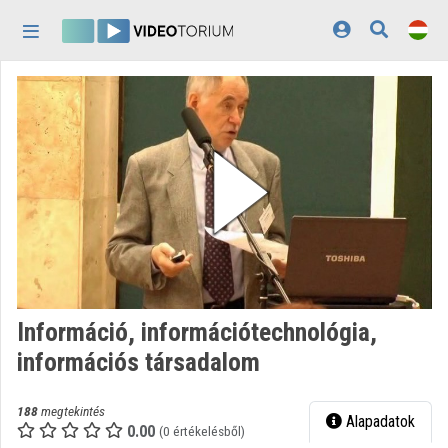
Fejléc kihagyása
Menü kihagyása
Tartalom kihagyása
Kezdőlap
Bejelentkezés
Felfedezés
Kategóriák
Lejátszási listák
Intézmények
Információ, információtechnológia,
Közreműködők
információs társadalom
Megjelenés:
világos
188
megtekintés
Alapadatok
0.00
(0 értékelésből)