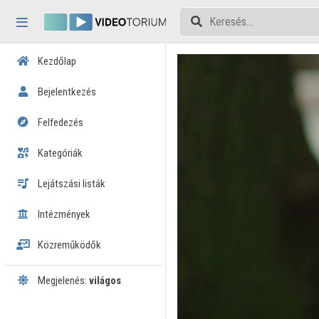
Fejléc kihagyása
Menü kihagyása
Tartalom kihagyása
Kezdőlap
Bejelentkezés
Felfedezés
Kategóriák
Lejátszási listák
Intézmények
Közreműködők
Megjelenés:
világos