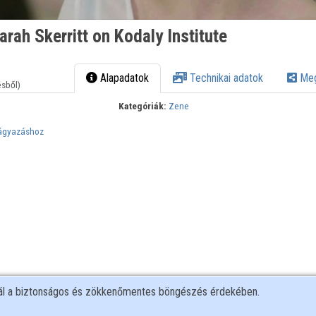
arah Skerritt on Kodaly Institute
Alapadatok
Technikai adatok
Meg
ésből)
Kategóriák:
Zene
eágyazáshoz
nál a biztonságos és zökkenőmentes böngészés érdekében.