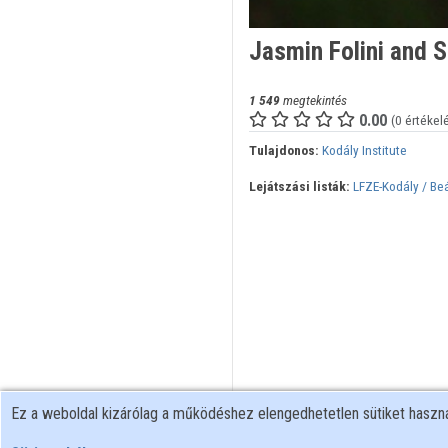
Jasmin Folini and S
1 549
megtekintés
0.00
(0 értékel
Tulajdonos:
Kodály Institute
Lejátszási listák:
LFZE-Kodály / B
Ez a weboldal kizárólag a működéshez elengedhetetlen sütiket hasz