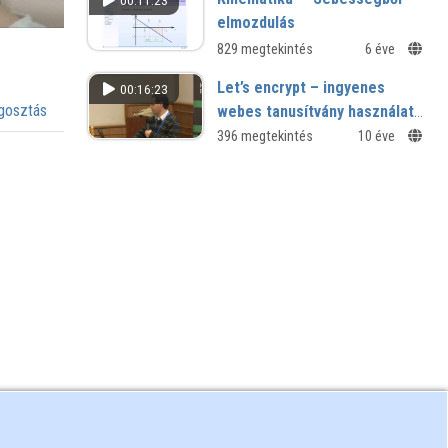
00:11:23
elmozdulás
829 megtekintés
6 éve
Let’s encrypt – ingyenes
00:16:23
osztás
webes tanusítvány használata
a mindennapokban
396 megtekintés
10 éve