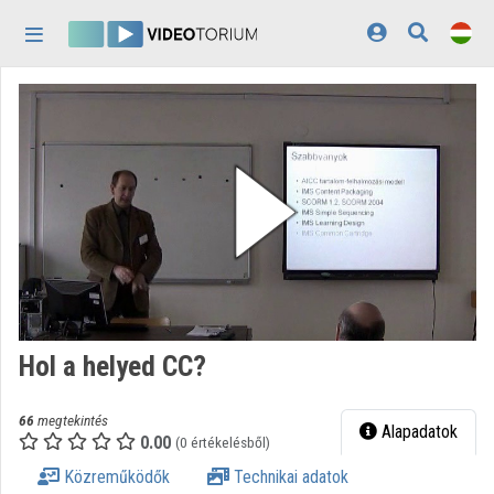
Fejléc kihagyása
Menü kihagyása
Tartalom kihagyása
Kezdőlap
Bejelentkezés
Felfedezés
Kategóriák
Lejátszási listák
Intézmények
Hol a helyed CC?
Közreműködők
66
megtekintés
Megjelenés:
világos
Alapadatok
0.00
(0 értékelésből)
Közreműködők
Technikai adatok