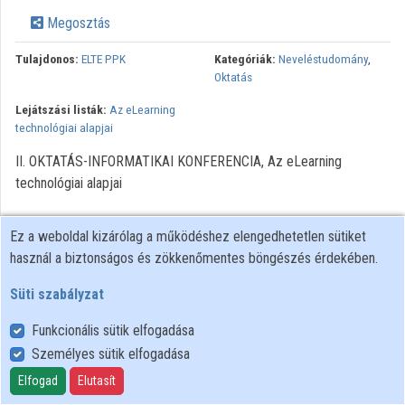
Megosztás
Tulajdonos:
ELTE PPK
Kategóriák:
Neveléstudomány
,
Oktatás
Lejátszási listák:
Az eLearning
technológiai alapjai
II. OKTATÁS-INFORMATIKAI KONFERENCIA, Az eLearning
technológiai alapjai
Ez a weboldal kizárólag a működéshez elengedhetetlen sütiket
használ a biztonságos és zökkenőmentes böngészés érdekében.
Süti szabályzat
Funkcionális sütik elfogadása
Személyes sütik elfogadása
Felhasználói szabályzat
Adatkezelési tájékoztató
Elfogad
Elutasít
Süti szabályzat