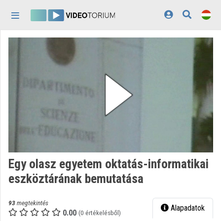
Fejléc kihagyása
Menü kihagyása
Tartalom kihagyása
Kezdőlap
Bejelentkezés
Felfedezés
Kategóriák
Lejátszási listák
Intézmények
Egy olasz egyetem oktatás-informatikai
Közreműködők
eszköztárának bemutatása
Megjelenés:
világos
93
megtekintés
Alapadatok
0.00
(0 értékelésből)