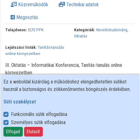
Közreműködők
Technikai adatok
Megosztás
Tulajdonos:
ELTE PPK
Kategóriák:
Neveléstudomány
,
Oktatás
Lejátszási listák:
Tanítás-tanulás
online környezetben
III. Oktatás – Informatikai Konferencia, Tanítás-tanulás online
környezetben
Ez a weboldal kizárólag a működéshez elengedhetetlen sütiket
használ a biztonságos és zökkenőmentes böngészés érdekében.
Süti szabályzat
Funkcionális sütik elfogadása
Személyes sütik elfogadása
Felhasználói szabályzat
Adatkezelési tájékoztató
Elfogad
Elutasít
Süti szabályzat