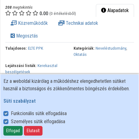
208
megtekintés
Alapadatok
0.00
(0 értékelésből)
Közreműködők
Technikai adatok
Megosztás
Tulajdonos:
ELTE PPK
Kategóriák:
Neveléstudomány
,
Oktatás
Lejátszási listák:
Kerekasztal
beszélgetések
Ez a weboldal kizárólag a működéshez elengedhetetlen sütiket
III. Oktatás – Informatikai Konferencia, Online viselkedéskultúra -
használ a biztonságos és zökkenőmentes böngészés érdekében.
kerekasztal beszélgetés
Süti szabályzat
Funkcionális sütik elfogadása
Személyes sütik elfogadása
Felhasználói szabályzat
Adatkezelési tájékoztató
Elfogad
Elutasít
Süti szabályzat