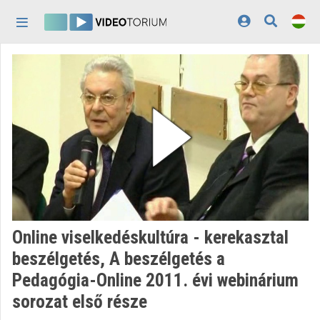
Fejléc kihagyása
Menü kihagyása
Tartalom kihagyása
Kezdőlap
Bejelentkezés
Felfedezés
Kategóriák
Lejátszási listák
Intézmények
Online viselkedéskultúra - kerekasztal
Közreműködők
beszélgetés, A beszélgetés a
Pedagógia-Online 2011. évi webinárium
Megjelenés:
világos
sorozat első része