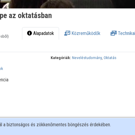
epe az oktatásban
Alapadatok
Közreműködők
Technikai
ésből)
Kategóriák:
Neveléstudomány
,
Oktatás
ok
encia
nál a biztonságos és zökkenőmentes böngészés érdekében.