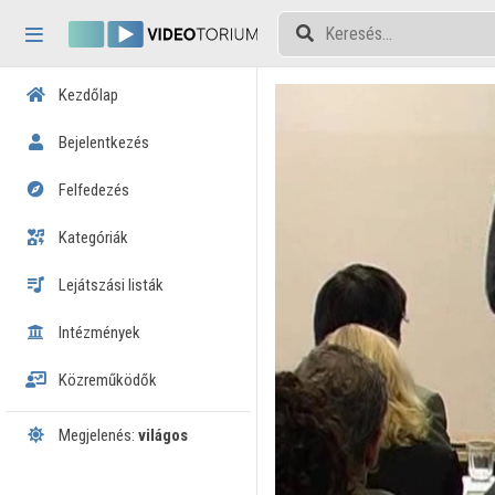
Fejléc kihagyása
Menü kihagyása
Tartalom kihagyása
Kezdőlap
Bejelentkezés
Felfedezés
Kategóriák
Lejátszási listák
Intézmények
Közreműködők
Megjelenés:
világos