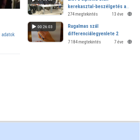
kerekasztal-beszélgetés a
pályakezdőkért, nem csak
274 megtekintés
13 éve
pályakezdőkkel
Rugalmas szál
00:26:03
differenciálegyenlete 2
 adatok
7 184 megtekintés
7 éve