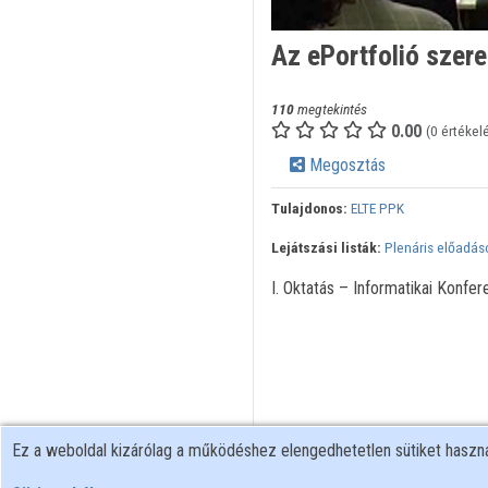
Az ePortfolió szer
110
megtekintés
0.00
(0 értékel
Megosztás
Tulajdonos:
ELTE PPK
Lejátszási listák:
Plenáris előadás
I. Oktatás – Informatikai Konfer
Ez a weboldal kizárólag a működéshez elengedhetetlen sütiket hasz