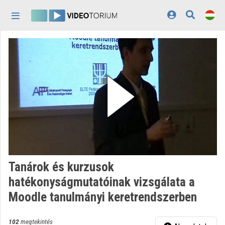
Fejléc kihagyása
Menü kihagyása
Tartalom kihagyása
Kezdőlap
Bejelentkezés
Felfedezés
Kategóriák
Lejátszási listák
Intézmények
Tanárok és kurzusok
Közreműködők
hatékonyságmutatóinak vizsgálata a
Moodle tanulmányi keretrendszerben
Megjelenés:
világos
102
megtekintés