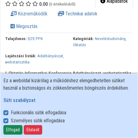
Alapadatok
0.00
(0 értékelésből)
Közreműködők
Technikai adatok
Megosztás
Tulajdonos:
ELTE PPK
Kategóriák:
Neveléstudomány
,
Oktatás
Lejátszási listák:
Adatbányászat,
webstatisztika
I. Oktatás-Informatikai Konferencia Adatbányászat, webstatisztika
Ez a weboldal kizárólag a működéshez elengedhetetlen sütiket
használ a biztonságos és zökkenőmentes böngészés érdekében.
Süti szabályzat
Funkcionális sütik elfogadása
Személyes sütik elfogadása
Felhasználói szabályzat
Adatkezelési tájékoztató
Elfogad
Elutasít
Süti szabályzat