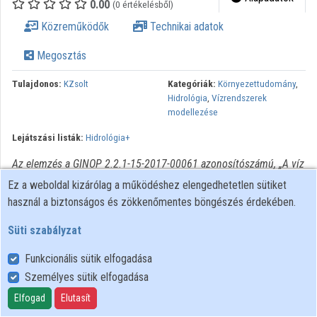
0.00
(0 értékelésből)
Közreműködők
Technikai adatok
Megosztás
Tulajdonos:
KZsolt
Kategóriák:
Környezettudomány
,
Hidrológia
,
Vízrendszerek
modellezése
Lejátszási listák:
Hidrológia+
Az elemzés a GINOP 2.2.1-15-2017-00061 azonosítószámú, „A víz
visszatartást támogató precíziós vízrendezés tervezési és
Ez a weboldal kizárólag a működéshez elengedhetetlen sütiket
szaktanácsadási rendszerének kialakítása” elnevezésű projekt
használ a biztonságos és zökkenőmentes böngészés érdekében.
keretében készült MIKE SHE szoftverrel (licensz tulajdonosa:
Süti szabályzat
Szent István Egyetem).
Funkcionális sütik elfogadása
Személyes sütik elfogadása
Felhasználói szabályzat
Adatkezelési tájékoztató
Elfogad
Elutasít
Süti szabályzat