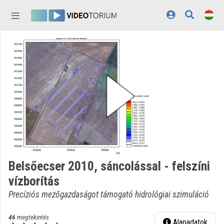
Fejléc kihagyása
Menü kihagyása
Tartalom kihagyása
Kezdőlap
Bejelentkezés
Felfedezés
Kategóriák
Lejátszási listák
Intézmények
Belsőecser 2010, sáncolással - felszíni
Közreműködők
vízborítás
Megjelenés:
világos
Precíziós mezőgazdaságot támogató hidrológiai szimuláció
46
megtekintés
Alapadatok