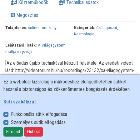
Közreműködők
Technikai adatok
Megosztás
Tulajdonos:
sulinet-mm-zrinyi
Kategóriák:
Csillagászat
,
Kozmológia
Lejátszási listák:
A Világegyetem
múltja és jövője
[Az előadás újabb technikával készült felvétele. Az eredeti videót
lásd: http://videotorium.hu/hu/recordings/23132/xa-vilagegyetem-
multja-es-jovoje-5] Ebben a részben a fekete lyukak keletkezését,
Ez a weboldal kizárólag a működéshez elengedhetetlen sütiket
tulajdonságait és megfigyelését tekintjük át. Foglalkozunk ezen
használ a biztonságos és zökkenőmentes böngészés érdekében.
különleges égitestek hőmérsékletével és "párolgásával", ami a
Világegyetem jövőjére lesz hatással. 0:40 A szökési sebesség (a
Süti szabályzat
Schwarzschild-sugár) 5:30 A fekete lyukak hőmérséklete
Funkcionális sütik elfogadása
Személyes sütik elfogadása
Felhasználói szabályzat
Elfogad
Elutasít
Adatkezelési tájékoztató
Süti szabályzat