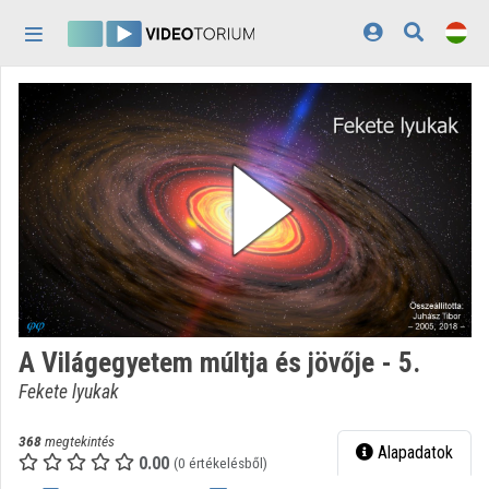
Fejléc kihagyása
Menü kihagyása
Tartalom kihagyása
Kezdőlap
Bejelentkezés
Felfedezés
Kategóriák
Lejátszási listák
Intézmények
A Világegyetem múltja és jövője - 5.
Közreműködők
Fekete lyukak
Megjelenés:
világos
368
megtekintés
Alapadatok
0.00
(0 értékelésből)