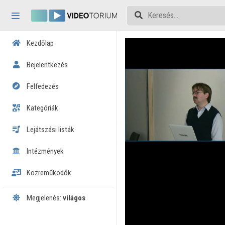
Fejléc kihagyása
Menü kihagyása
Tartalom kihagyása
Kezdőlap
Bejelentkezés
Felfedezés
Kategóriák
Lejátszási listák
Intézmények
Közreműködők
Megjelenés:
világos