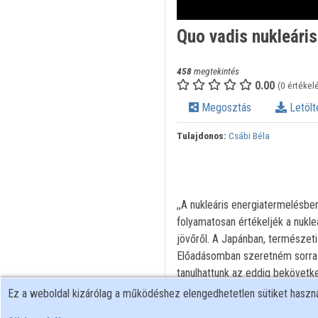
Quo vadis nukleáris
458
megtekintés
0.00
(0 értékel
Megosztás
Letölt
Tulajdonos:
Csábi Béla
,,A nukleáris energiatermelésbe
folyamatosan értékeljék a nukl
jövőről. A Japánban, természeti
Előadásomban szeretném sorra v
tanulhattunk az eddig bekövetke
előadás címében feltett kérdésre
Ez a weboldal kizárólag a működéshez elengedhetetlen sütiket hasz