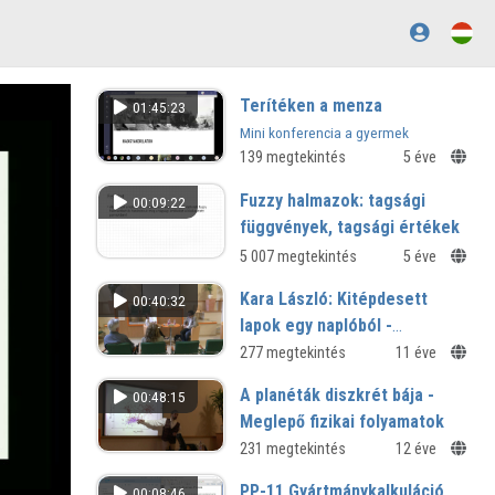
Terítéken a menza
01:45:23
Mini konferencia a gyermek
közétkeztetés kutatásáról
139 megtekintés
5 éve
Fuzzy halmazok: tagsági
00:09:22
függvények, tagsági értékek
5 007 megtekintés
5 éve
Kara László: Kitépdesett
00:40:32
lapok egy naplóból -
könyvbemutató
277 megtekintés
11 éve
A planéták diszkrét bája -
00:48:15
Meglepő fizikai folyamatok
távoli naprendszerekben
231 megtekintés
12 éve
XXXIV. Megyei Csillagászati és
PP-11 Gyártmánykalkuláció
00:08:46