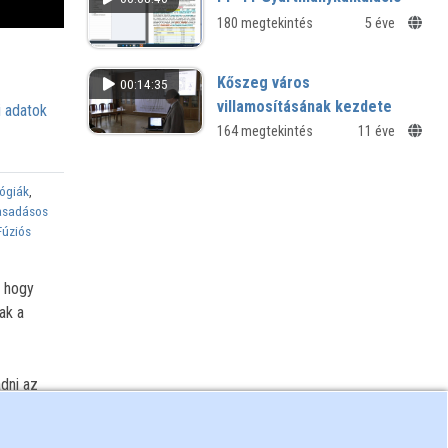
Űrkutatási Hetek - 2013
180 megtekintés
5 éve
Kőszeg város
00:14:35
villamosításának kezdete
 adatok
X. Regionális Természettudományi
164 megtekintés
11 éve
Konferencia
lógiák
,
sadásos
Fúziós
, hogy
ak a
adni az