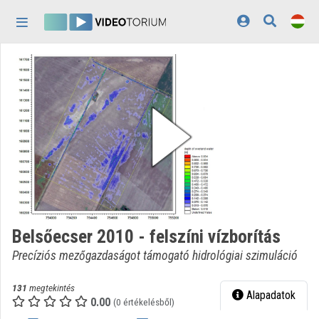
Fejléc kihagyása
Menü kihagyása
Tartalom kihagyása
Kezdőlap
Bejelentkezés
Felfedezés
Kategóriák
Lejátszási listák
Intézmények
Belsőecser 2010 - felszíni vízborítás
Közreműködők
Precíziós mezőgazdaságot támogató hidrológiai szimuláció
Megjelenés:
világos
131
megtekintés
Alapadatok
0.00
(0 értékelésből)