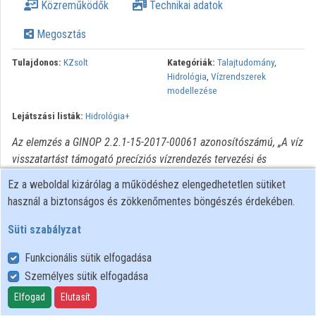
Közreműködők
Technikai adatok
Megosztás
Tulajdonos:
KZsolt
Kategóriák:
Talajtudomány
,
Hidrológia
,
Vízrendszerek
modellezése
Lejátszási listák:
Hidrológia+
Az elemzés a GINOP 2.2.1-15-2017-00061 azonosítószámú, „A víz
visszatartást támogató precíziós vízrendezés tervezési és
szaktanácsadási rendszerének kialakítása” elnevezésű projekt
Ez a weboldal kizárólag a működéshez elengedhetetlen sütiket
keretében készült MIKE SHE szoftverrel (licensz tulajdonosa:
használ a biztonságos és zökkenőmentes böngészés érdekében.
Szent István Egyetem).
Süti szabályzat
Funkcionális sütik elfogadása
Személyes sütik elfogadása
Felhasználói szabályzat
Adatkezelési tájékoztató
Elfogad
Elutasít
Süti szabályzat