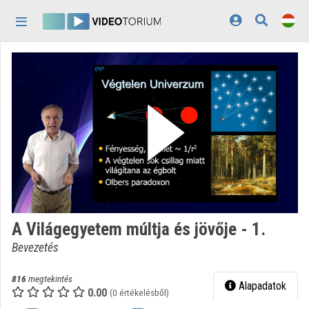
Fejléc kihagyása
Menü kihagyása
Tartalom kihagyása
Kezdőlap
Bejelentkezés
Felfedezés
Kategóriák
Lejátszási listák
Intézmények
A Világegyetem múltja és jövője - 1.
Közreműködők
Bevezetés
Megjelenés:
világos
816
megtekintés
Alapadatok
0.00
(0 értékelésből)