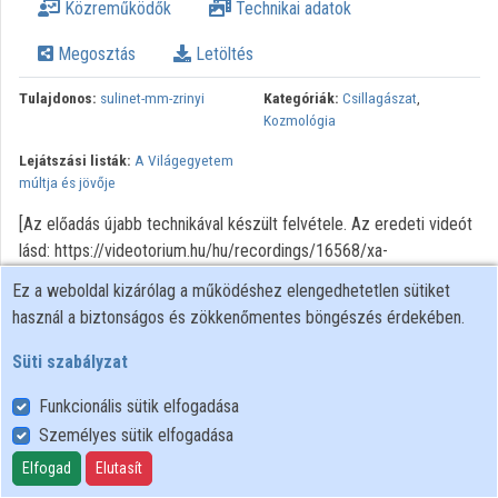
Közreműködők
Technikai adatok
Megosztás
Letöltés
Tulajdonos:
sulinet-mm-zrinyi
Kategóriák:
Csillagászat
,
Kozmológia
Lejátszási listák:
A Világegyetem
múltja és jövője
[Az előadás újabb technikával készült felvétele. Az eredeti videót
lásd: https://videotorium.hu/hu/recordings/16568/xa-
vilagegyetem-multja-es-jovoje-1] Sorozatunkban áttekintjük a
Ez a weboldal kizárólag a működéshez elengedhetetlen sütiket
Világegyetem keletkezésére, fejlődésére, jövőjére vonatkozó
használ a biztonságos és zökkenőmentes böngészés érdekében.
ismereteket. A bevezetés megismertet a kozmológia és
kozmogónia fogalmával, áttekinti a Világegyetem véges vagy
Süti szabályzat
végtelen voltának kérdését. Röviden kitérünk a sima (nem görbült),
Funkcionális sütik elfogadása
pozitív, illetve negatív görbületű terek tulajdonságaira, a görbült
Személyes sütik elfogadása
téridőre.
Elfogad
Elutasít