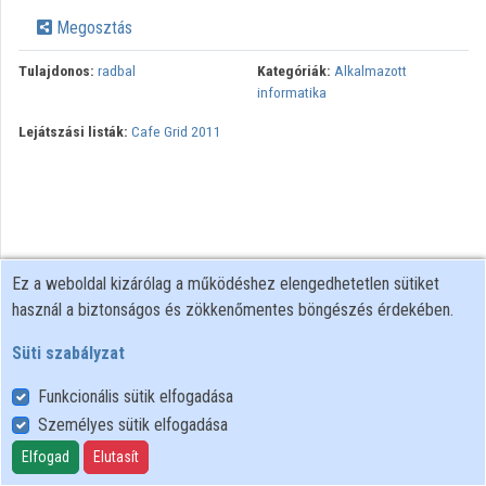
Megosztás
Tulajdonos:
radbal
Kategóriák:
Alkalmazott
informatika
Lejátszási listák:
Cafe Grid 2011
Ez a weboldal kizárólag a működéshez elengedhetetlen sütiket
használ a biztonságos és zökkenőmentes böngészés érdekében.
Süti szabályzat
Funkcionális sütik elfogadása
Személyes sütik elfogadása
Felhasználói szabályzat
Adatkezelési tájékoztató
Elfogad
Elutasít
Süti szabályzat