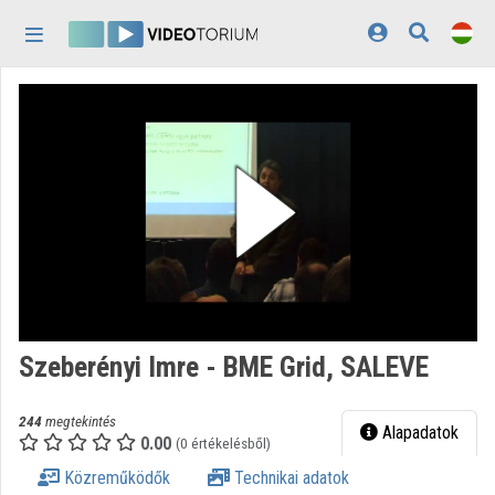
Fejléc kihagyása
Menü kihagyása
Tartalom kihagyása
Kezdőlap
Bejelentkezés
Felfedezés
Kategóriák
Lejátszási listák
Intézmények
Szeberényi Imre - BME Grid, SALEVE
Közreműködők
244
megtekintés
Megjelenés:
világos
Alapadatok
0.00
(0 értékelésből)
Közreműködők
Technikai adatok