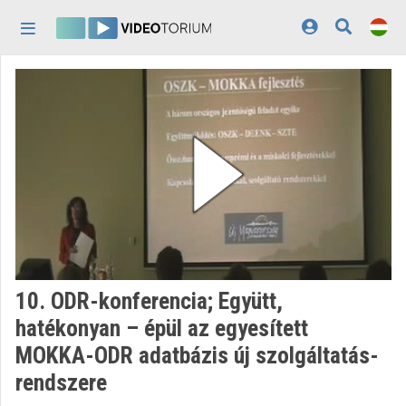
Fejléc kihagyása
Menü kihagyása
Tartalom kihagyása
Kezdőlap
Bejelentkezés
Felfedezés
Kategóriák
Lejátszási listák
Intézmények
10. ODR-konferencia; Együtt,
Közreműködők
hatékonyan – épül az egyesített
MOKKA-ODR adatbázis új szolgáltatás-
Megjelenés:
világos
rendszere