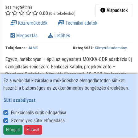
341
megtekintés
Alapadatok
0.00
(0 értékelésből)
Közreműködők
Technikai adatok
Megosztás
Letöltés
Tulajdonos:
JAMK
Kategóriák:
Könyvtártudomány
Együtt, hatékonyan – épül az egyesített MOKKA-ODR adatbázis új
szolgáltatás-rendszere Bánkeszi Katalin, projektvezető –
Országos Széchényi Könyvtár Elhangzott: 10. ODR-konferencia -
Ez a weboldal kizárólag a működéshez elengedhetetlen sütiket
Hol tartunk most? Tatabánya, 2010. október 11.
használ a biztonságos és zökkenőmentes böngészés érdekében.
Süti szabályzat
Funkcionális sütik elfogadása
Személyes sütik elfogadása
Felhasználói szabályzat
Adatkezelési tájékoztató
Elfogad
Elutasít
Süti szabályzat