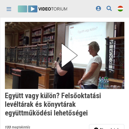
Fejléc kihagyása
Menü kihagyása
Tartalom kihagyása
Kezdőlap
Bejelentkezés
Felfedezés
Kategóriák
Lejátszási listák
Intézmények
Együtt vagy külön? Felsőoktatási
Közreműködők
levéltárak és könyvtárak
együttműködési lehetőségei
Megjelenés:
világos
133
megtekintés