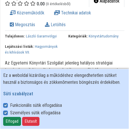
Alapadatok
0.00
(0 értékelésből)
Közreműködők
Technikai adatok
Megosztás
Letöltés
Tulajdonos:
László Garamvölgyi
Kategóriák:
Könyvtártudomány
Lejátszási listák:
Hagyományok
és kihívások VII.
Az Egyetemi Könyvtári Szolgálat jelenleg hatályos stratégiai
tervének egyik kiemelt eleme a hatékonyan működő szervezet
Ez a weboldal kizárólag a működéshez elengedhetetlen sütiket
kialakítására való törekvés, amely utal az egyetemen működő
használ a biztonságos és zökkenőmentes böngészés érdekében.
közgyűjtemények szakmai együttműködésének javítására,
intézményi, szervezeti keretek újragondolására is. 2017-ben az
Süti szabályzat
ELTE Szenátusa határozatot hozott az Egyetemi Könyvtár és az
Egyetemi Levéltár közös szervezetének kialakításáról, így azóta
Funkcionális sütik elfogadása
az új intézmény ELTE Egyetemi Könyvtár és Levéltár néven
Személyes sütik elfogadása
működik. Nem kis változás ez a több mint 450 illetve 60 éve
Elfogad
Elutasít
önállóan működő intézmények életében. Az előadás bemutatja a