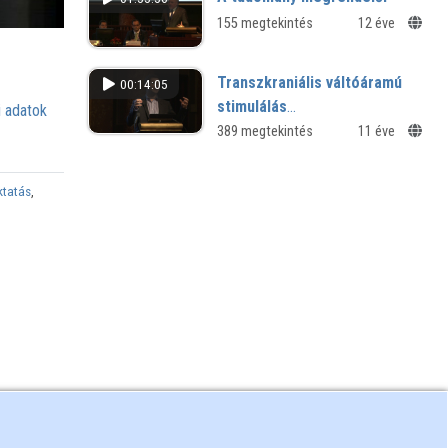
155 megtekintés
12 éve
Transzkraniális váltóáramú
00:14:05
stimulálás
 adatok
hatásmechanizmusai és
389 megtekintés
11 éve
hosszú távú hatásai
epilepsziás rohamok
ktatás
,
kezelésében