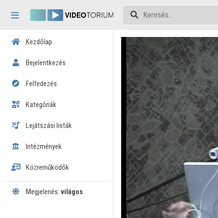
Fejléc kihagyása
Menü kihagyása
Tartalom kihagyása
Kezdőlap
Bejelentkezés
Felfedezés
Kategóriák
Lejátszási listák
Intézmények
Közreműködők
Megjelenés:
világos