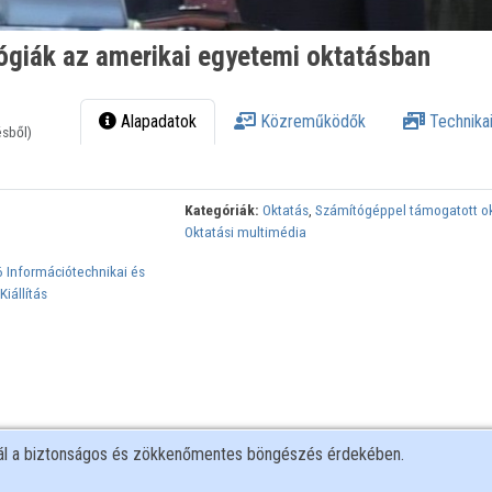
ógiák az amerikai egyetemi oktatásban
Alapadatok
Közreműködők
Technikai
ésből)
Kategóriák:
Oktatás
,
Számítógéppel támogatott o
Oktatási multimédia
 Információtechnikai és
iállítás
nál a biztonságos és zökkenőmentes böngészés érdekében.