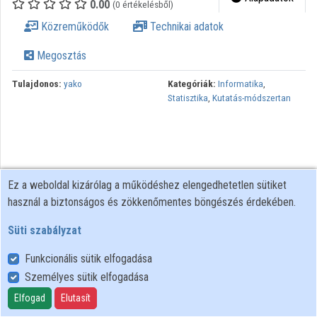
0.00
(0 értékelésből)
Közreműködők
Technikai adatok
Megosztás
Tulajdonos:
yako
Kategóriák:
Informatika
,
Statisztika
,
Kutatás-módszertan
Ez a weboldal kizárólag a működéshez elengedhetetlen sütiket
használ a biztonságos és zökkenőmentes böngészés érdekében.
Süti szabályzat
Funkcionális sütik elfogadása
Személyes sütik elfogadása
Felhasználói szabályzat
Adatkezelési tájékoztató
Elfogad
Elutasít
Süti szabályzat