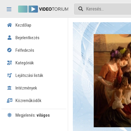
Fejléc kihagyása
Menü kihagyása
Tartalom kihagyása
Kezdőlap
Bejelentkezés
Felfedezés
Kategóriák
Lejátszási listák
Intézmények
Közreműködők
Megjelenés:
világos