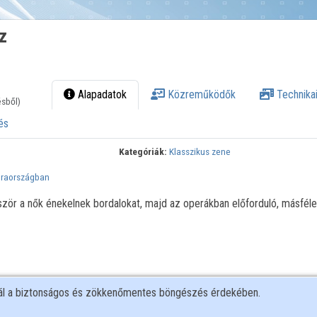
z
Alapadatok
Közreműködők
Technikai
ésből)
és
Kategóriák:
Klasszikus zene
eraországban
zör a nők énekelnek bordalokat, majd az operákban előforduló, másféle i
nál a biztonságos és zökkenőmentes böngészés érdekében.