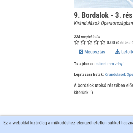
9. Bordalok - 3. rés
Kirándulások Operaországban
228
megtekintés
0.00
(0 értékel
Megosztás
Letölt
Tulajdonos:
sulinet-mm-zrinyi
Lejátszási listák:
Kirándulások Op
A bordalok utolsó részében elős
kitérünk. :)
Ez a weboldal kizárólag a működéshez elengedhetetlen sütiket hasz