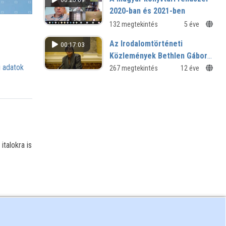
2020-ban és 2021-ben
132 megtekintés
5 éve
Az Irodalomtörténeti
00:17:03
Közlemények Bethlen Gábor-
 adatok
évfordulóra készült
267 megtekintés
12 éve
tematikus számának
bemutatása
talokra is