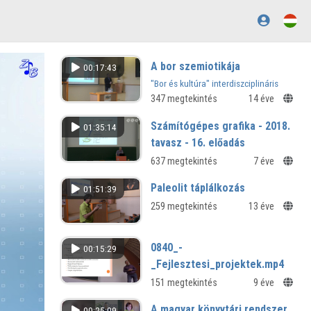
A bor szemiotikája
00:17:43
"Bor és kultúra" interdiszciplináris
konferencia
347 megtekintés
14 éve
Számítógépes grafika - 2018.
01:35:14
tavasz - 16. előadás
637 megtekintés
7 éve
Paleolit táplálkozás
01:51:39
259 megtekintés
13 éve
0840_-
00:15:29
_Fejlesztesi_projektek.mp4
151 megtekintés
9 éve
A magyar könyvtári rendszer
00:25:09