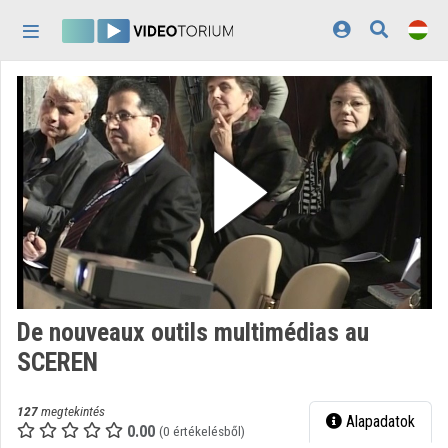
Fejléc kihagyása
Menü kihagyása
Tartalom kihagyása
Kezdőlap
Bejelentkezés
Felfedezés
Kategóriák
Lejátszási listák
Intézmények
De nouveaux outils multimédias au
Közreműködők
SCEREN
Megjelenés:
világos
127
megtekintés
Alapadatok
0.00
(0 értékelésből)