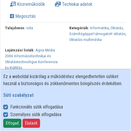
Közreműködők
Technikai adatok
Megosztás
Tulajdonos:
vida
Kategóriák:
Informatika
,
Oktatás
,
Számítógéppel támogatott oktatás
,
Oktatási multimédia
Lejátszási listák:
Agria Média
2006 Információtechnikai és
Oktatástechnológiai Konferencia
és Kiállítás
Ez a weboldal kizárólag a működéshez elengedhetetlen sütiket
használ a biztonságos és zökkenőmentes böngészés érdekében.
Süti szabályzat
Funkcionális sütik elfogadása
Személyes sütik elfogadása
Felhasználói szabályzat
Adatkezelési tájékoztató
Elfogad
Elutasít
Süti szabályzat