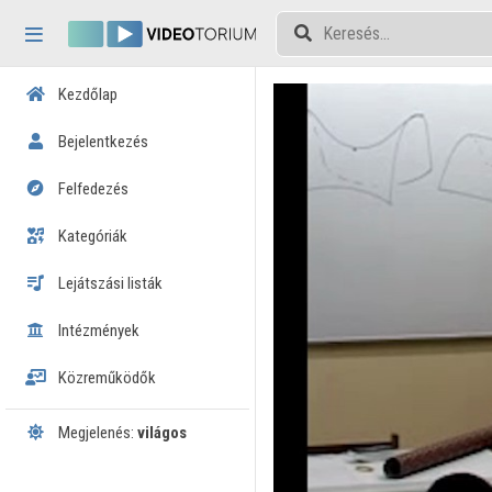
Fejléc kihagyása
Menü kihagyása
Tartalom kihagyása
Kezdőlap
Bejelentkezés
Felfedezés
Kategóriák
Lejátszási listák
Intézmények
Közreműködők
Megjelenés:
világos