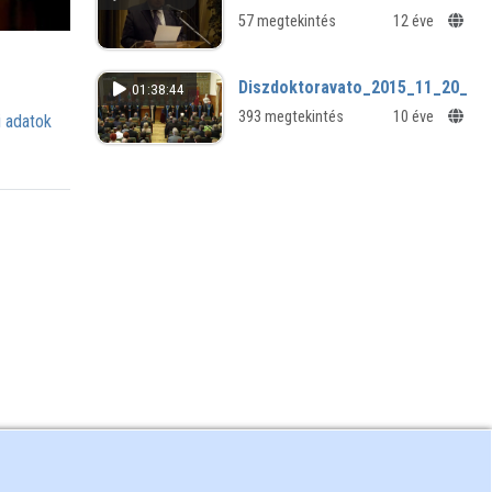
57 megtekintés
12 éve
Diszdoktoravato_2015_11_20_lo
01:38:44
393 megtekintés
10 éve
 adatok