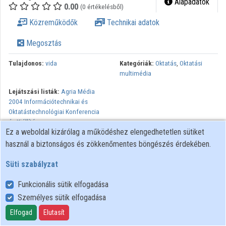
Alapadatok
0.00
(0 értékelésből)
Közreműködők
Technikai adatok
Megosztás
Tulajdonos:
vida
Kategóriák:
Oktatás
,
Oktatási
multimédia
Lejátszási listák:
Agria Média
2004 Információtechnikai és
Oktatástechnológiai Konferencia
és Kiállítás
Ez a weboldal kizárólag a működéshez elengedhetetlen sütiket
használ a biztonságos és zökkenőmentes böngészés érdekében.
Süti szabályzat
Funkcionális sütik elfogadása
Személyes sütik elfogadása
Felhasználói szabályzat
Adatkezelési tájékoztató
Elfogad
Elutasít
Süti szabályzat