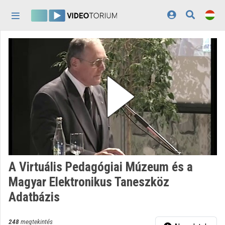
Fejléc kihagyása
Menü kihagyása
Tartalom kihagyása
Kezdőlap
Bejelentkezés
Felfedezés
Kategóriák
Lejátszási listák
Intézmények
A Virtuális Pedagógiai Múzeum és a
Közreműködők
Magyar Elektronikus Taneszköz
Adatbázis
Megjelenés:
világos
248
megtekintés