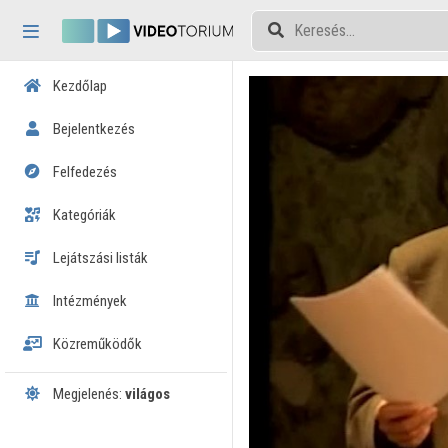
Fejléc kihagyása
Menü kihagyása
Tartalom kihagyása
Kezdőlap
Bejelentkezés
Felfedezés
Kategóriák
Lejátszási listák
Intézmények
Közreműködők
Megjelenés:
világos