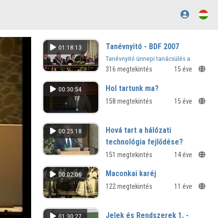
Tanévnyitó - BDF 2007
01:18:13
Tanévnyitó ünnepi tanácsülés a
Berzsenyi Dániel Főiskolán -
316 megtekintés
15 éve
Szombathely, 2007.
Hol tartunk ma?
00:30:54
158 megtekintés
15 éve
Hová tart a hálózati
00:25:18
technológia fejlődése?
151 megtekintés
14 éve
Maconkai karéj
00:02:06
122 megtekintés
11 éve
Jelek és Rendszerek 1. -
01:30:27