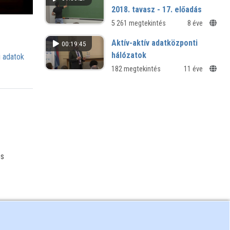
2018. tavasz - 17. előadás
5 261 megtekintés
8 éve
Aktív-aktív adatközponti
00:19:45
hálózatok
 adatok
182 megtekintés
11 éve
és