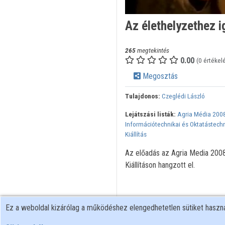
Az élethelyzethez i
265
megtekintés
0.00
(0 értékel
Megosztás
Tulajdonos:
Czeglédi László
Lejátszási listák:
Agria Média 2008
Információtechnikai és Oktatástech
Kiállítás
Az előadás az Agria Media 2008 
Kiállításon hangzott el.
Ez a weboldal kizárólag a működéshez elengedhetetlen sütiket hasz