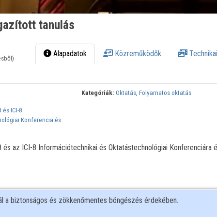
gazított tanulás
Alapadatok
Közreműködők
Technikai
ésből)
Kategóriák:
Oktatás
,
Folyamatos oktatás
 és ICI-8
nológiai Konferencia és
és az ICI-8 Információtechnikai és Oktatástechnológiai Konferenciára 
nál a biztonságos és zökkenőmentes böngészés érdekében.