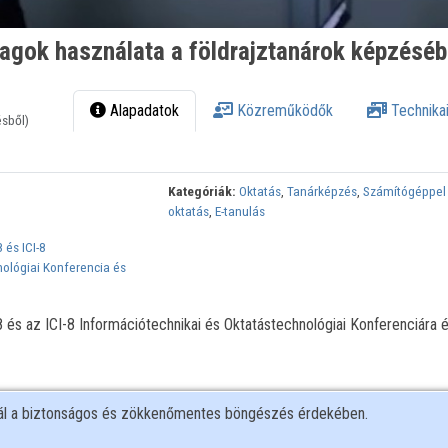
yagok használata a földrajztanárok képzésé
Alapadatok
Közreműködők
Technikai
ésből)
Kategóriák:
Oktatás
,
Tanárképzés
,
Számítógéppel
oktatás
,
E-tanulás
 és ICI-8
nológiai Konferencia és
és az ICI-8 Információtechnikai és Oktatástechnológiai Konferenciára 
nál a biztonságos és zökkenőmentes böngészés érdekében.