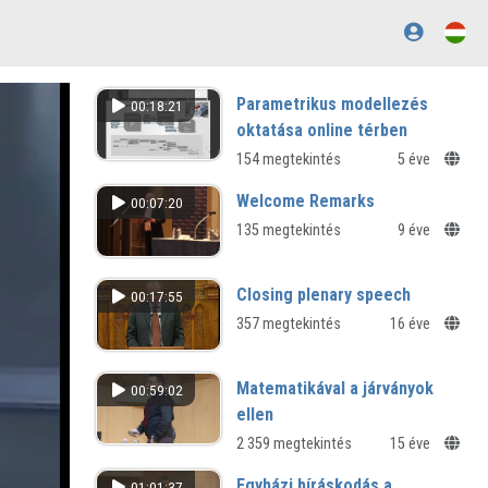
Parametrikus modellezés
00:18:21
oktatása online térben
154 megtekintés
5 éve
Welcome Remarks
00:07:20
135 megtekintés
9 éve
Closing plenary speech
00:17:55
357 megtekintés
16 éve
Matematikával a járványok
00:59:02
ellen
2 359 megtekintés
15 éve
Egyházi bíráskodás a
01:01:37