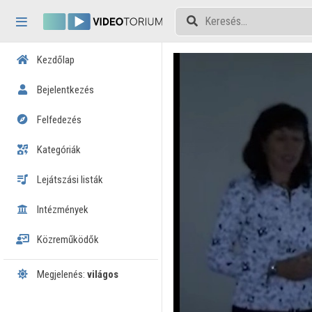
Fejléc kihagyása
Menü kihagyása
Tartalom kihagyása
Kezdőlap
Bejelentkezés
Felfedezés
Kategóriák
Lejátszási listák
Intézmények
Közreműködők
Megjelenés:
világos