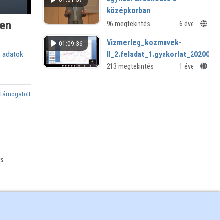
középkorban
ben
96 megtekintés
6 éve
Vizmerleg_kozmuvek-
01:09:36
 adatok
II_2.feladat_1.gyakorlat_2020092
Vizmerleg_kozmuvek-
213 megtekintés
1 éve
II_2.feladat_1.gyakorlat_20200928.mp4
 támogatott
és