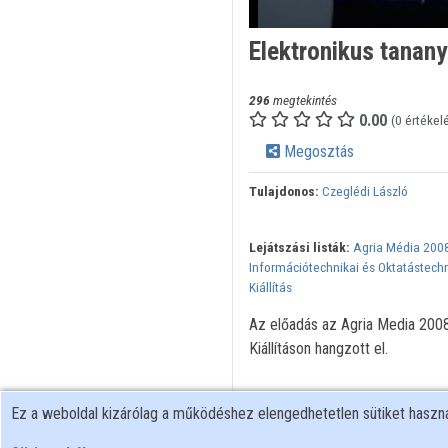
Elektronikus tanan
296
megtekintés
0.00
(0 értékel
Megosztás
Tulajdonos:
Czeglédi László
Lejátszási listák:
Agria Média 2008
Információtechnikai és Oktatástech
Kiállítás
Az előadás az Agria Media 2008 
Kiállításon hangzott el.
Ez a weboldal kizárólag a működéshez elengedhetetlen sütiket hasz