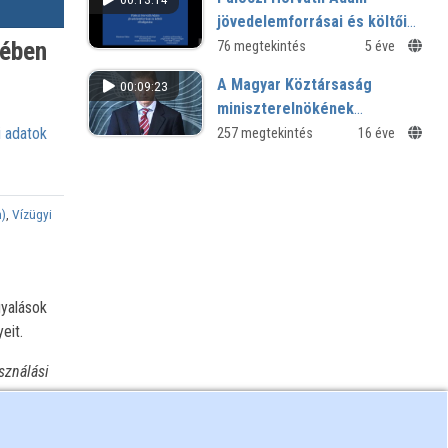
jövedelemforrásai és költői
elhallgatása
yében
76 megtekintés
5 éve
A Magyar Köztársaság
00:09:23
miniszterelnökének
köszöntője
 adatok
257 megtekintés
16 éve
m)
,
Vízügyi
gyalások
eit.
sználási