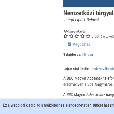
Nemzetközi tárgya
Interjú Lipták Bélával
184
megtekintés
0.00
(0 értékel
Megosztás
Tulajdonos:
lillinbea
Lejátszási listák:
Rendszerváltozá
A BBC Magyar Adásának telefoni
eredményeit a Bős-Nagymaros üg
A BBC Magyar Adás archív hangf
szándék esetén kérjük, forduljo
Ez a weboldal kizárólag a működéshez elengedhetetlen sütiket hasz