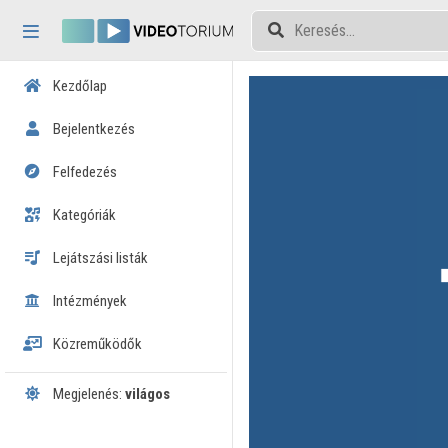
Fejléc kihagyása
Menü kihagyása
Tartalom kihagyása
Kezdőlap
Bejelentkezés
Felfedezés
Kategóriák
Lejátszási listák
Intézmények
Közreműködők
Megjelenés:
világos