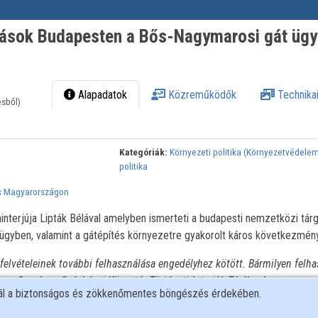
lások Budapesten a Bős-Nagymarosi gát üg
Alapadatok
Közreműködők
Technikai
ésből)
Kategóriák:
Környezeti politika (Környezetvédele
politika
s Magyarországon
nterjúja Lipták Bélával amelyben ismerteti a budapesti nemzetközi tár
yben, valamint a gátépítés környezetre gyakorolt káros következmény
elvételeinek további felhasználása engedélyhez kötött. Bármilyen felha
n az Országos Széchényi Könyvtár Történeti Interjúk Tárához!
nál a biztonságos és zökkenőmentes böngészés érdekében.