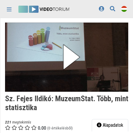
Fejléc kihagyása
Menü kihagyása
Tartalom kihagyása
Kezdőlap
Bejelentkezés
Felfedezés
Kategóriák
Lejátszási listák
Intézmények
Sz. Fejes Ildikó: MuzeumStat. Több, mint
Közreműködők
statisztika
Megjelenés:
világos
221
megtekintés
Alapadatok
0.00
(0 értékelésből)