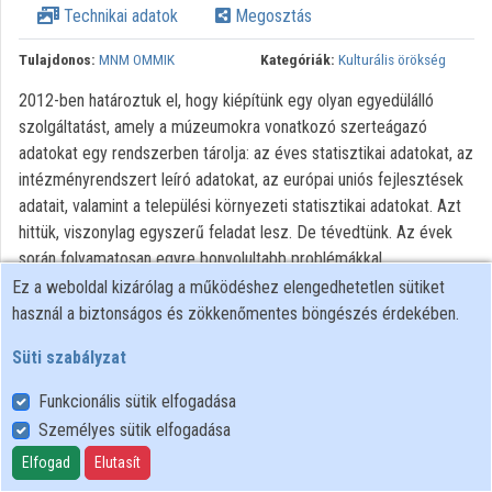
Technikai adatok
Megosztás
Tulajdonos:
MNM OMMIK
Kategóriák:
Kulturális örökség
2012-ben határoztuk el, hogy kiépítünk egy olyan egyedülálló
szolgáltatást, amely a múzeumokra vonatkozó szerteágazó
adatokat egy rendszerben tárolja: az éves statisztikai adatokat, az
intézményrendszert leíró adatokat, az európai uniós fejlesztések
adatait, valamint a települési környezeti statisztikai adatokat. Azt
hittük, viszonylag egyszerű feladat lesz. De tévedtünk. Az évek
során folyamatosan egyre bonyolultabb problémákkal
szembesültünk, az adatok közötti koherencia megteremtése
Ez a weboldal kizárólag a működéshez elengedhetetlen sütiket
nagyon sok emberi munkát igényelt. Míg csak számokat
használ a biztonságos és zökkenőmentes böngészés érdekében.
tartalmazó táblázatok állnak a rendelkezésünkre, addig a sok-sok
Süti szabályzat
szám nehezen átlátható és értelmezhető, ezért kiépítettünk egy
az adatokat vizualizálva megjelenítő felületet, a MuzeumStat
Funkcionális sütik elfogadása
portált. Az adatvizualizálás újabb problémákat vetett fel: felszínre
Személyes sütik elfogadása
kerültek az addig ki nem mutatható adatszolgáltatási anomáliák, az
Elfogad
Elutasít
intézményrendszer folyamatos változásából adódó