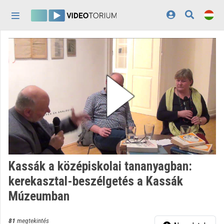
Fejléc kihagyása
Menü kihagyása
Tartalom kihagyása
Kezdőlap
Bejelentkezés
Felfedezés
Kategóriák
Lejátszási listák
Intézmények
Kassák a középiskolai tananyagban:
Közreműködők
kerekasztal-beszélgetés a Kassák
Múzeumban
Megjelenés:
világos
81
megtekintés