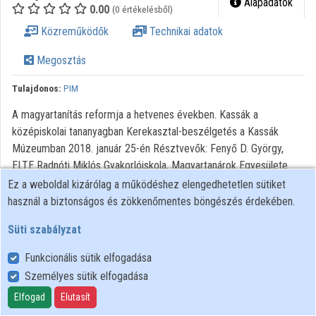
Alapadatok
0.00
(0 értékelésből)
Közreműködők
Technikai adatok
Megosztás
Tulajdonos:
PIM
A magyartanítás reformja a hetvenes években. Kassák a
középiskolai tananyagban Kerekasztal-beszélgetés a Kassák
Múzeumban 2018. január 25-én Résztvevők: Fenyő D. György,
ELTE Radnóti Miklós Gyakorlóiskola, Magyartanárok Egyesülete
Schafferné Varga Judit, Illyés Gyula Gimnázium, Magyartanárok
Ez a weboldal kizárólag a működéshez elengedhetetlen sütiket
Egyesülete Veres András, MTA BTK Irodalomtudományi Intézet
használ a biztonságos és zökkenőmentes böngészés érdekében.
Az 1970-es és 1980-as évek fordulóján az MTA
Süti szabályzat
Irodalomtudományi Intézetének munkatársai az
irodalomtörténetet új megközelítéssel feldolgozó, úgynevezett
Funkcionális sütik elfogadása
„reformtankönyveket” javasoltak a középiskolai oktatás számára.
Személyes sütik elfogadása
A reformtankönyvek megjelenését heves viták övezték (ez volt a
Elfogad
Elutasít
„tankönyvháború”). A tankönyvek hatását az is mutatja, hogy a