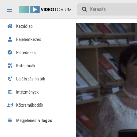
Fejléc kihagyása
Menü kihagyása
Tartalom kihagyása
Kezdőlap
Bejelentkezés
Felfedezés
Kategóriák
Lejátszási listák
Intézmények
Közreműködők
Megjelenés:
világos