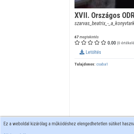
XVII. Országos ODR
szarvas_beatrix_-_a_konyvta
67
megtekintés
0.00
(0 értékel
Letöltés
Tulajdonos:
csaba1
Ez a weboldal kizárólag a működéshez elengedhetetlen sütiket hasz