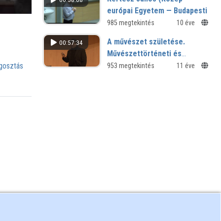
Tárában rejlő lehetőségekről
európai Egyetem — Budapesti
Műszaki és
985 megtekintés
10 éve
Gazdaságtudományi
A művészet születése.
00:57:34
Egyetem): Komplex társadalmi
Művészettörténeti és
jelenségek statisztikus
filozófiai bevezetés a
osztás
953 megtekintés
11 éve
fizikája
művészet fogalmához a
Atomcsill -- az Atomoktól a
festészet, zene és színház
Csillagokig, ELTE TTK
alkotásainak
felhasználásaival