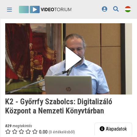
Fejléc kihagyása
Menü kihagyása
Tartalom kihagyása
Kezdőlap
Bejelentkezés
Felfedezés
Kategóriák
Lejátszási listák
Intézmények
K2 - Győrrfy Szabolcs: Digitalizáló
Közreműködők
Központ a Nemzeti Könyvtárban
Megjelenés:
világos
829
megtekintés
Alapadatok
0.00
(0 értékelésből)