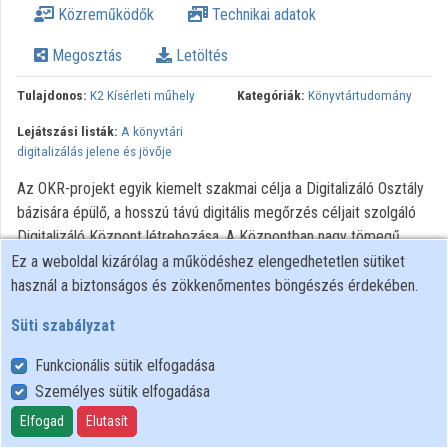
Közreműködők
Technikai adatok
Megosztás
Letöltés
Tulajdonos:
K2 Kísérleti műhely
Kategóriák:
Könyvtártudomány
Lejátszási listák:
A könyvtári
digitalizálás jelene és jövője
Az OKR-projekt egyik kiemelt szakmai célja a Digitalizáló Osztály
bázisára épülő, a hosszú távú digitális megőrzés céljait szolgáló
Digitalizáló Központ létrehozása. A Központban nagy tömegű,
szolgáltatási célú, ám ugyanakkor állományvédelemi szemléletű
Ez a weboldal kizárólag a működéshez elengedhetetlen sütiket
digitalizálásra készülünk. Az előadásban a célokról és a
használ a biztonságos és zökkenőmentes böngészés érdekében.
kapcsolódó feladatokról, az elvi háttérről, a helyszín kialakításának
Süti szabályzat
szempontjairól, digitalizáló eszközökről és infrastruktúráról, a
folyamatok rendszeréről, módszertanról és eszközkészletekről
Funkcionális sütik elfogadása
lesz szó." Az előadás 2017. szeptember 26-án a Korszerű
Személyes sütik elfogadása
könyvtár, korszerű szolgáltatások - K2 továbbképzési sorozat
Elfogad
Elutasít
keretében A könyvtári digitalizálás jelene és jövője című szakmai