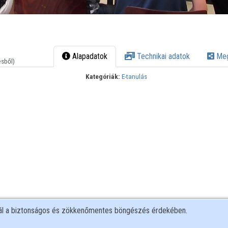
Alapadatok
Technikai adatok
Meg
ésből)
Kategóriák:
E-tanulás
nál a biztonságos és zökkenőmentes böngészés érdekében.