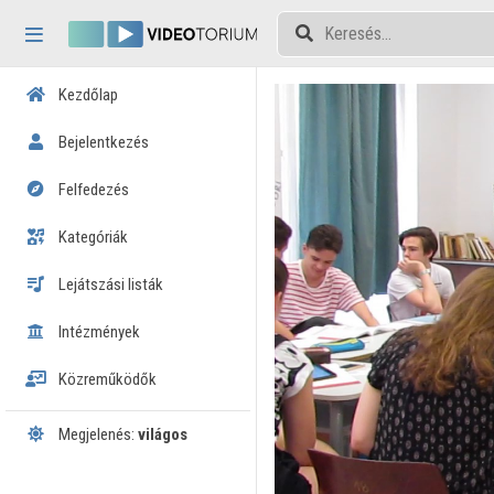
Fejléc kihagyása
Menü kihagyása
Tartalom kihagyása
Kezdőlap
Bejelentkezés
Felfedezés
Kategóriák
Lejátszási listák
Intézmények
Közreműködők
Megjelenés:
világos