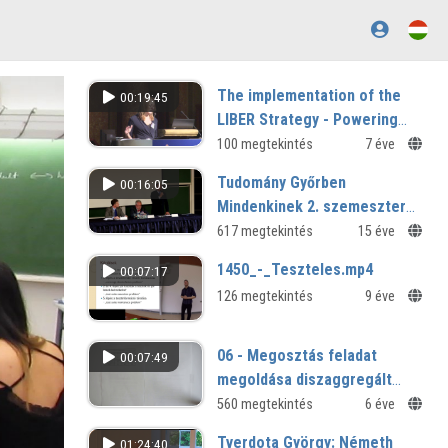
The implementation of the
00:19:45
LIBER Strategy - Powering
Sustainable Knowledge in the
100 megtekintés
7 éve
Digital Age
Tudomány Győrben
00:16:05
Mindenkinek 2. szemeszter
megnyitó
617 megtekintés
15 éve
1450_-_Teszteles.mp4
00:07:17
126 megtekintés
9 éve
06 - Megosztás feladat
00:07:49
megoldása diszaggregált
modellel
560 megtekintés
6 éve
Tverdota György: Németh
01:24:40