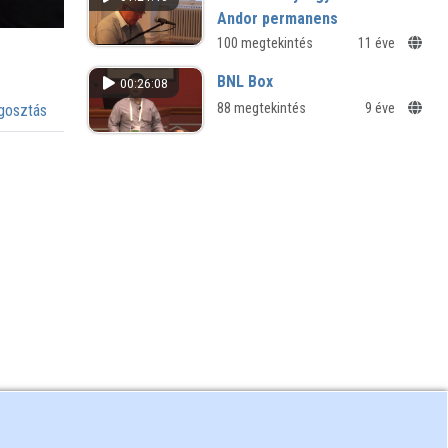
Andor permanens
modernsége.flv
100 megtekintés
11 éve
A MA, a 2×2 és a Dokumentum című
BNL Box
00:26:08
lapok szerkesztéstörténete
88 megtekintés
9 éve
osztás